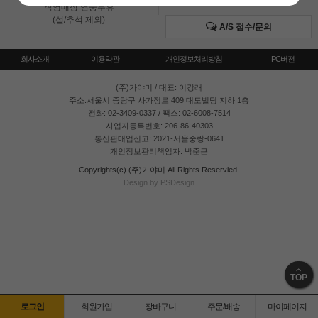
직영매장 연중무휴
(설/추석 제외)
A/S 접수/문의
회사소개
이용약관
개인정보처리방침
PC버전
(주)가야미
/ 대표: 이강래
주소:서울시 중랑구 사가정로 409 대도빌딩 지하 1층
전화: 02-3409-0337 / 팩스: 02-6008-7514
사업자등록번호: 206-86-40303
통신판매업신고: 2021-서울중랑-0641
개인정보관리책임자: 박준근
Copyrights(c) (주)가야미 All Rights Reservied.
Design by PSDesign
TOP
로그인
회원가입
장바구니
주문/배송
마이페이지