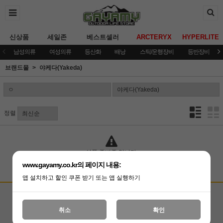
신상품
세일존
베스트셀러
ARCTERYX
HYPERLITE
남성의류
여성의류
등산화
배낭
스틱/운행장비
등반장비
브랜드몰
야케다(Yakeda)
정렬
상품 준비중 입니다.
www.gayamy.co.kr의 페이지 내용:
앱 설치하고 할인 쿠폰 받기 또는 앱 실행하기
고객상담센터
입금계좌안내
국민은행 051001-04-100255
온라인 : 02-3409-0337
취소
확인
예금주 : (주)가야미
직영매장 : 02-3409-0339