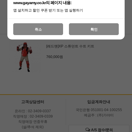
[레드맨]인한스드 헤드 어셈블리 L 사이즈
www.gayamy.co.kr의 페이지 내용:
오픈 키트
앱 설치하고 할인 쿠폰 받기 또는 앱 실행하기
590,000원
취소
확인
[레드맨]XP 스튜던트 수트 키트
760,000원
고객상담센터
입금계좌안내
국민은행 051001-04-100255
온라인 : 02-3409-0337
예금주 : (주)가야미
직영매장 : 02-3409-0339
직영매장 연중무휴
(설/추석 제외)
A/S 접수/문의