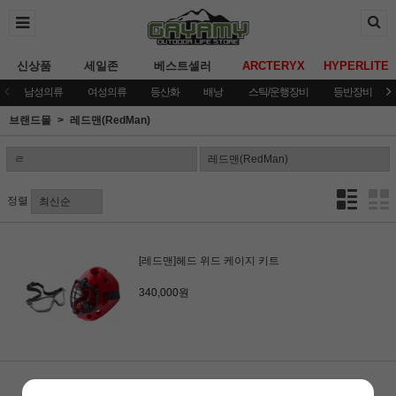
신상품
세일존
베스트셀러
ARCTERYX
HYPERLITE
남성의류
여성의류
등산화
배낭
스틱/운행장비
등반장비
브랜드몰
레드맨(RedMan)
정렬
[레드맨]헤드 위드 케이지 키트
340,000원