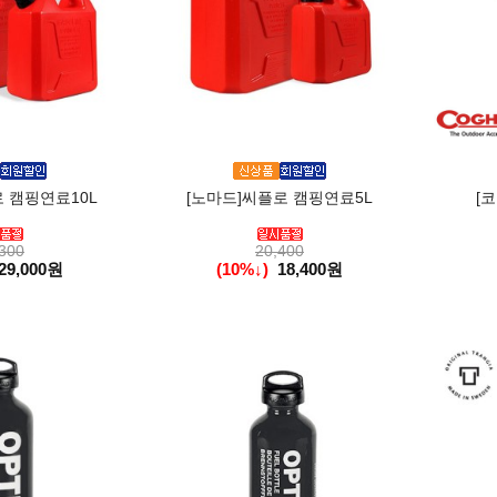
 캠핑연료10L
[노마드]씨플로 캠핑연료5L
[코
300
20,400
29,000원
(10%↓)
18,400원