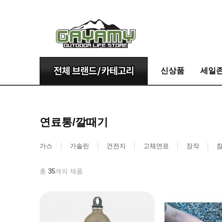
신상품
세일
연료통/깔때기
가스
가솔린
건전지
고체연료
장작
총
35
개의 제품