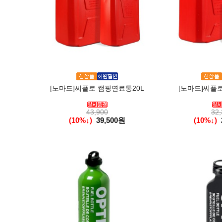
[노마드]씨플로 캠핑연료통20L
[노마드]씨플로
43,900
32,
(10%↓)
39,500원
(10%↓)