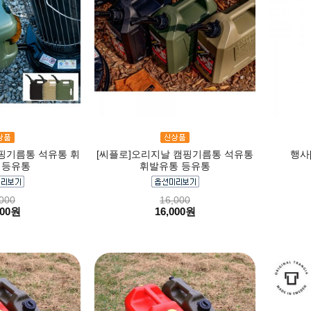
핑기름통 석유통 휘
[씨플로]오리지날 캠핑기름통 석유통
행사
 등유통
휘발유통 등유통
000
16,000
000원
16,000원