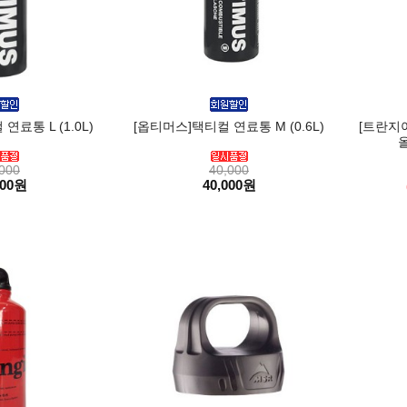
료통 L (1.0L)
[옵티머스]택티컬 연료통 M (0.6L)
[트란지
올
000
40,000
000원
40,000원