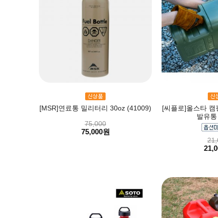
[MSR]연료통 밀리터리 30oz (41009)
[씨플로]올스타 캠
발유통
75,000
75,000원
21,
21,