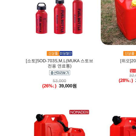
[소토]SOD-703S,M,L(MUKA 스토브
[위오]2
전용 연료통)
32,
(28%↓)
53,000
(26%↓)
39,000원