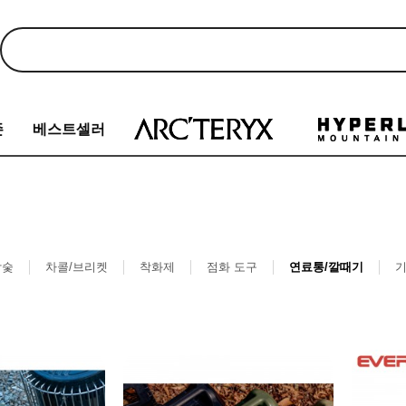
존
베스트셀러
참숯
차콜/브리켓
착화제
점화 도구
연료통/깔때기