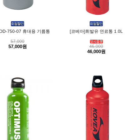
OD-750-07 휴대용 기름통
[코베아]휘발유 연료통 1.0L
57,000
57,000원
46,000
46,000원