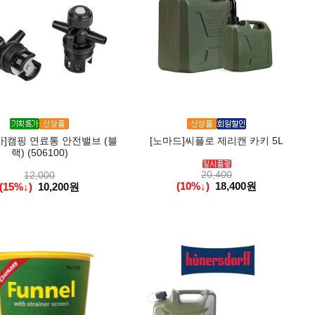
아]캠핑 연료통 안전밸브 (블
[노마드]씨플로 제리캔 카키 5L
랙) (506100)
20,400
12,000
(10%↓)
18,400원
(15%↓)
10,200원