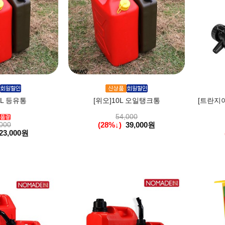
0L 등유통
[위오]10L 오일탱크통
[트란지
54,000
000
(28%↓)
39,000원
23,000원