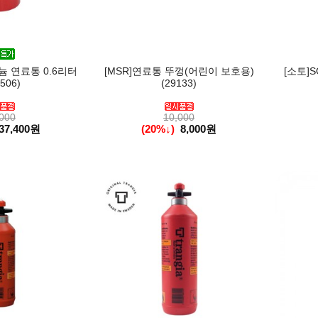
 연료통 0.6리터
[MSR]연료통 뚜껑(어린이 보호용)
[소토]S
506)
(29133)
000
10,000
37,400원
(20%↓)
8,000원