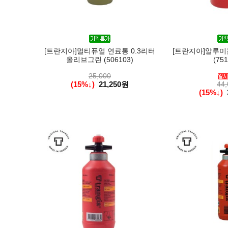
[트란지아]멀티퓨얼 연료통 0.3리터
[트란지아]알루미늄
올리브그린 (506103)
(751
25,000
(15%↓)
21,250원
44,
(15%↓)