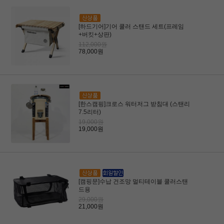
[하드기어]기어 쿨러 스탠드 세트(프레임
+버킷+상판)
112,000원
78,000원
[한스캠핑]크로스 워터저그 받침대 (스탠리
7.5리터)
19,000원
19,000원
[캠핑문]수납 건조망 멀티테이블 쿨러스탠
드용
29,000원
21,000원