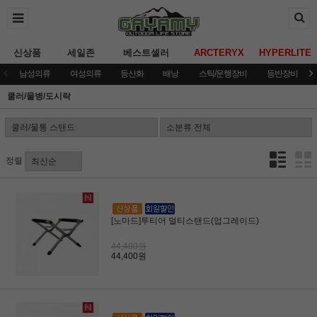
신상품
세일존
베스트셀러
ARCTERYX
HYPERLITE
남성의류
여성의류
등산화
배낭
스틱/운행장비
등반장비
쿨러/물병/도시락
정렬
[노마드]투티어 멀티스탠드(업그레이드)
44,400원
44,400원