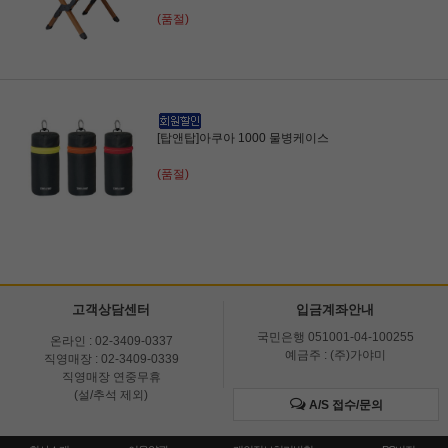
(품절)
[탑앤탑]아쿠아 1000 물병케이스
(품절)
고객상담센터
입금계좌안내
국민은행 051001-04-100255
온라인 : 02-3409-0337
예금주 : (주)가야미
직영매장 : 02-3409-0339
직영매장 연중무휴
(설/추석 제외)
A/S 접수/문의