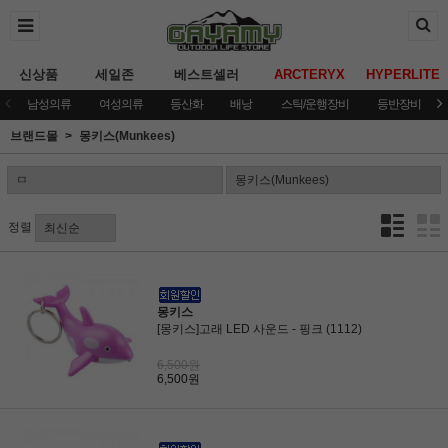
신상품
세일존
베스트셀러
ARCTERYX
HYPERLITE
남성의류
여성의류
등산화
배낭
스틱/운행장비
등반장비
브랜드몰
몽키스(Munkees)
정렬
몽키스
[몽키스]고래 LED 사운드 - 핑크 (1112)
6,500원
6,500원