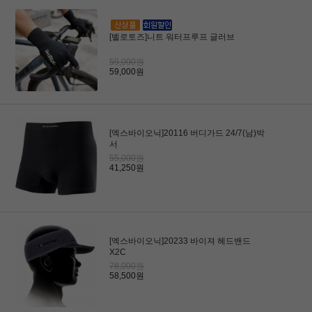
[벨로토즈]니트 워터프루프 글러브
59,000원
59,000원
[엑스바이오닉]20116 버디가드 24/7(남)박
서
55,000원
41,250원
[엑스바이오닉]20233 바이져 헤드밴드
X2C
78,000원
58,500원