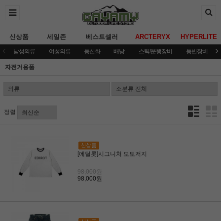
신상품
세일존
베스트셀러
ARCTERYX
HYPERLITE
남성의류
여성의류
등산화
배낭
스틱/운행장비
등반장비
자전거용품
정렬
[에딜롯]시그니처 모토저지
98,000원
98,000원