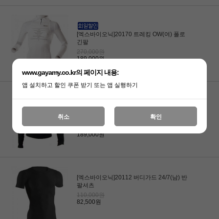
[엑스바이오닉]20170 트레킹 OW(여) 폴로
긴팔
270,000원
189,000원
www.gayamy.co.kr의 페이지 내용:
앱 설치하고 할인 쿠폰 받기 또는 앱 실행하기
[엑스바이오닉]20168 트레킹 OW 폴로긴팔
취소
확인
버튼 셔츠(남)
270,000원
189,000원
[엑스바이오닉]20112 버디가드 24/7(남) 반
팔셔츠
110,000원
82,500원