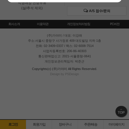
직영매장 연중무휴
(설/추석 제외)
A/S 접수/문의
회사소개
이용약관
개인정보처리방침
PC버전
(주)가야미
/ 대표: 이강래
주소:서울시 중랑구 사가정로 409 대도빌딩 지하 1층
전화: 02-3409-0337 / 팩스: 02-6008-7514
사업자등록번호: 206-86-40303
통신판매업신고: 2021-서울중랑-0641
개인정보관리책임자: 박준근
Copyrights(c) (주)가야미 All Rights Reservied.
Design by PSDesign
TOP
로그인
회원가입
장바구니
주문/배송
마이페이지