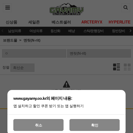
신상품
세일존
베스트셀러
ARCTERYX
HYPERLITE
남성의류
여성의류
등산화
배낭
스틱/운행장비
등반장비
브랜드몰
엔릿(N-rit)
정렬
상품 준비중 입니다.
www.gayamy.co.kr의 페이지 내용:
앱 설치하고 할인 쿠폰 받기 또는 앱 실행하기
고객상담센터
입금계좌안내
국민은행 051001-04-100255
온라인 : 02-3409-0337
취소
확인
예금주 : (주)가야미
직영매장 : 02-3409-0339