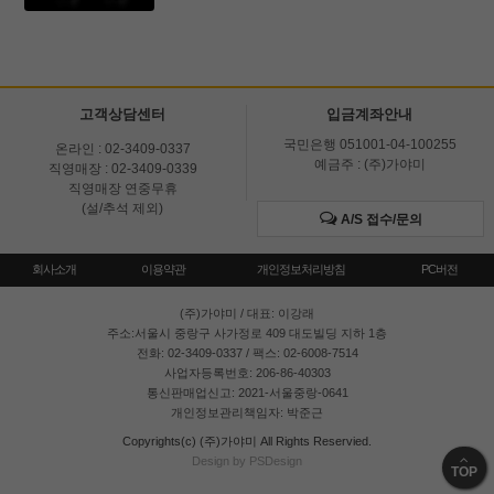
고객상담센터
입금계좌안내
국민은행 051001-04-100255
온라인 : 02-3409-0337
예금주 : (주)가야미
직영매장 : 02-3409-0339
직영매장 연중무휴
(설/추석 제외)
A/S 접수/문의
회사소개
이용약관
개인정보처리방침
PC버전
(주)가야미
/ 대표: 이강래
주소:서울시 중랑구 사가정로 409 대도빌딩 지하 1층
전화: 02-3409-0337 / 팩스: 02-6008-7514
사업자등록번호: 206-86-40303
통신판매업신고: 2021-서울중랑-0641
개인정보관리책임자: 박준근
Copyrights(c) (주)가야미 All Rights Reservied.
Design by PSDesign
TOP