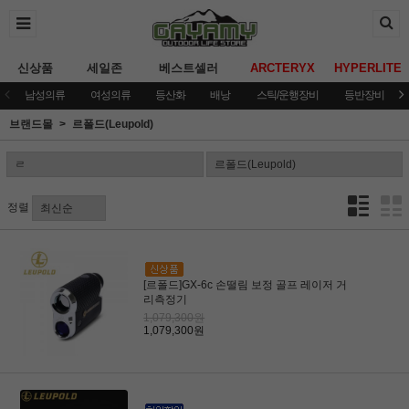
신상품
세일존
베스트셀러
ARCTERYX
HYPERLITE
남성의류
여성의류
등산화
배낭
스틱/운행장비
등반장비
브랜드몰
르폴드(Leupold)
정렬
[르폴드]GX-6c 손떨림 보정 골프 레이저 거
리측정기
1,079,300원
1,079,300원