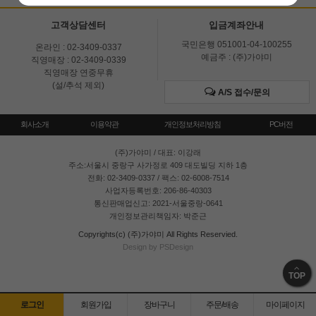
고객상담센터
입금계좌안내
국민은행 051001-04-100255
온라인 : 02-3409-0337
예금주 : (주)가야미
직영매장 : 02-3409-0339
직영매장 연중무휴
(설/추석 제외)
A/S 접수/문의
회사소개
이용약관
개인정보처리방침
PC버전
(주)가야미
/ 대표: 이강래
주소:서울시 중랑구 사가정로 409 대도빌딩 지하 1층
전화: 02-3409-0337 / 팩스: 02-6008-7514
사업자등록번호: 206-86-40303
통신판매업신고: 2021-서울중랑-0641
개인정보관리책임자: 박준근
Copyrights(c) (주)가야미 All Rights Reservied.
Design by PSDesign
TOP
로그인
회원가입
장바구니
주문/배송
마이페이지