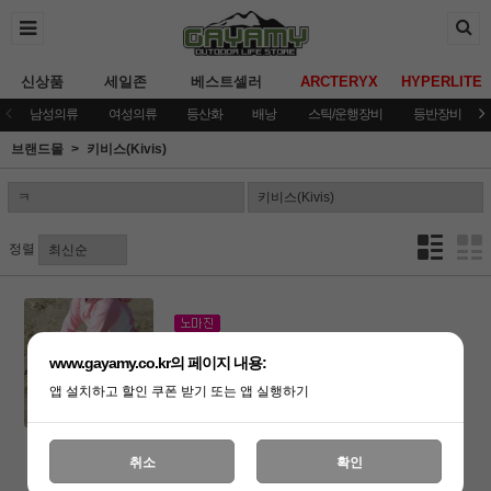
신상품
세일존
베스트셀러
ARCTERYX
HYPERLITE
남성의류
여성의류
등산화
배낭
스틱/운행장비
등반장비
브랜드몰
키비스(Kivis)
정렬
[키비스]보드숏팬츠(RB143)/슈가핑크 /WS
www.gayamy.co.kr의 페이지 내용:
36,000원
앱 설치하고 할인 쿠폰 받기 또는 앱 실행하기
18,000원
취소
확인