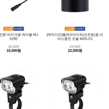
인]E-바이크용 케이블 MJ-
[매직샤인]플래쉬라이트(손전등)용 리
6290
버스충전 모듈 MAS-C1
15,000
22,000
15,000원
22,000원