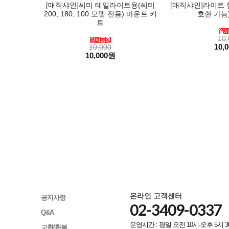
[매직샤인]씨미 테일라이트용(씨미
[매직샤인]라이트 
200, 180, 100 모델 전용) 마운트 키
호환 가능) 
트
10,
10,
10,000
10,000원
온라인 고객센터
공지사항
02-3409-0337
Q&A
운영시간 : 평일 오전 10시-오후 5시 3
교환/환불