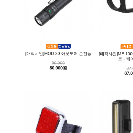
[매직샤인]MOD 20 아웃도어 손전등
[매직샤인]ME 1000
트 - 케
80,000
80,000원
87,
87,