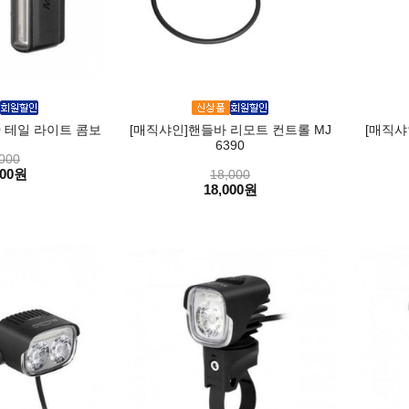
0 테일 라이트 콤보
[매직샤인]핸들바 리모트 컨트롤 MJ
[매직샤
6390
000
000원
18,000
18,000원