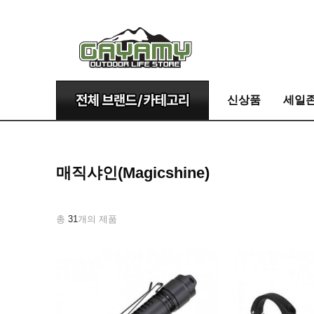
신상품
세일
매직샤인(Magicshine)
총
31
개의 제품