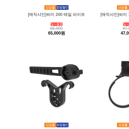
[매직샤인]씨미 200 테일 라이트
[매직샤인]씨미 
65,000
47,
65,000원
47,