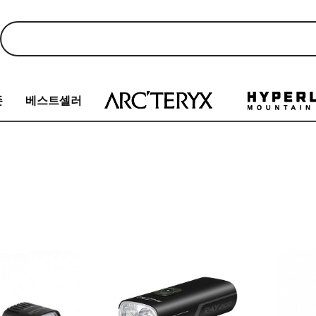
존
베스트셀러