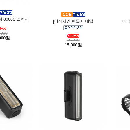
 8000S 갤럭시
[매직샤인]핸들 바테입
[매직
,000
000원
15,000
15,000원