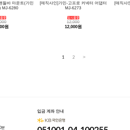
핸들바 마운트(가민
[매직샤인]가민-고프로 커넥터 어댑터
[매직샤인
MJ-6280
MJ-6273
000
12,000
000원
12,000원
1
2
>>
입금 계좌 안내
051001-04-100255
0분