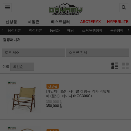
신상품
세일존
베스트셀러
ARCTERYX
HYPERLITE
남성의류
여성의류
등산화
배낭
스틱/운행장비
등반장비
캠핑퍼니처
정렬
[커밋체어]모터사이클 캠핑용 의자 커밋체
어 (월넛)_베이지 (KCC306C)
350,000원
350,000원