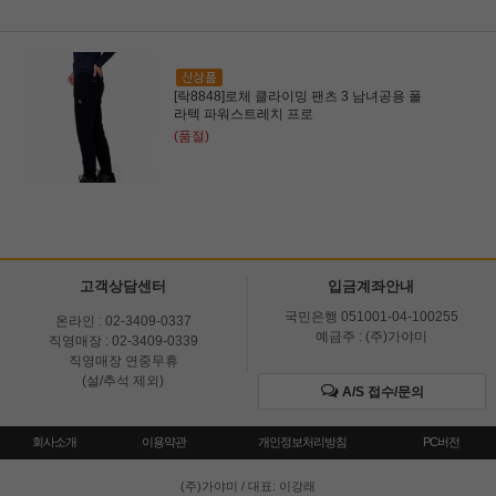
[락8848]로체 클라이밍 팬츠 3 남녀공용 폴
라텍 파워스트레치 프로
(품절)
고객상담센터
입금계좌안내
국민은행 051001-04-100255
온라인 : 02-3409-0337
예금주 : (주)가야미
직영매장 : 02-3409-0339
직영매장 연중무휴
(설/추석 제외)
A/S 접수/문의
회사소개
이용약관
개인정보처리방침
PC버전
(주)가야미
/ 대표: 이강래