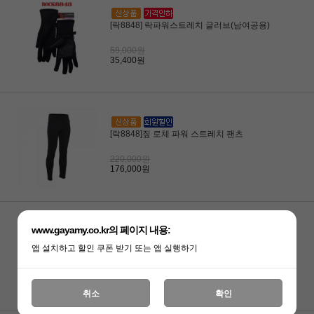
[락8848] 락파워스트레치 글러브(남여공용)
59,000원
35,400원
[락8848]짚 로체 파워 스트레치 팬츠
220,000원
176,000원
www.gayamy.co.kr의 페이지 내용:
[락8848]락 파워스트레치 그립 글러브
앱 설치하고 할인 쿠폰 받기 또는 앱 실행하기
49,000원
34,300원
취소
확인