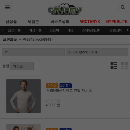
신상품
세일존
베스트셀러
ARCTERYX
HYPERLITE
남성의류
여성의류
등산화
배낭
스틱/운행장비
등반장비
브랜드몰
락8848(rock8848)
정렬
[락8848]산티아고 긴팔 티셔츠
49,000원
49,000원