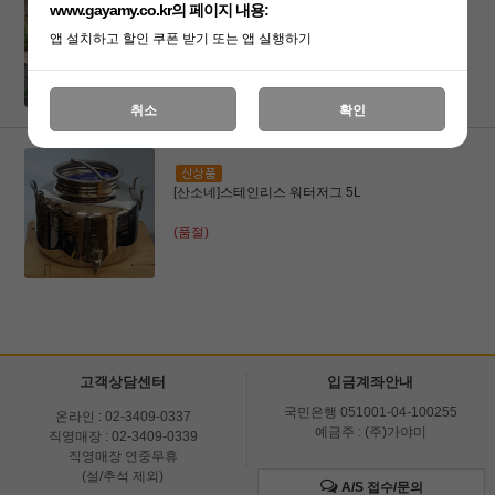
www.gayamy.co.kr의 페이지 내용:
[산소네]스테인리스 워터저그 10L
앱 설치하고 할인 쿠폰 받기 또는 앱 실행하기
(품절)
취소
확인
[산소네]스테인리스 워터저그 5L
(품절)
고객상담센터
입금계좌안내
국민은행 051001-04-100255
온라인 : 02-3409-0337
예금주 : (주)가야미
직영매장 : 02-3409-0339
직영매장 연중무휴
(설/추석 제외)
A/S 접수/문의