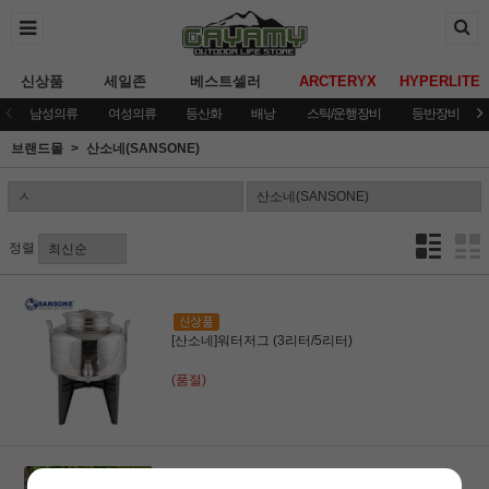
신상품
세일존
베스트셀러
ARCTERYX
HYPERLITE
남성의류
여성의류
등산화
배낭
스틱/운행장비
등반장비
브랜드몰
산소네(SANSONE)
정렬
[산소네]워터저그 (3리터/5리터)
(품절)