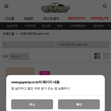
신상품
세일존
베스트셀러
ARCTERYX
HYPERLITE
남성의류
여성의류
등산화
배낭
스틱/운행장비
등반장비
브랜드몰
더겟아웃(The get out)
정렬
[더겟아웃]A Frame Tent -
Forest/Mustard/WS
www.gayamy.co.kr의 페이지 내용:
(품절)
앱 설치하고 할인 쿠폰 받기 또는 앱 실행하기
취소
확인