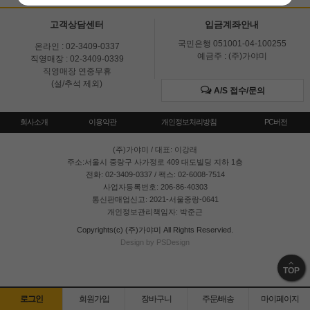
고객상담센터
입금계좌안내
국민은행 051001-04-100255
온라인 : 02-3409-0337
예금주 : (주)가야미
직영매장 : 02-3409-0339
직영매장 연중무휴
(설/추석 제외)
A/S 접수/문의
회사소개
이용약관
개인정보처리방침
PC버전
(주)가야미
/ 대표: 이강래
주소:서울시 중랑구 사가정로 409 대도빌딩 지하 1층
전화: 02-3409-0337 / 팩스: 02-6008-7514
사업자등록번호: 206-86-40303
통신판매업신고: 2021-서울중랑-0641
개인정보관리책임자: 박준근
Copyrights(c) (주)가야미 All Rights Reservied.
Design by PSDesign
TOP
로그인
회원가입
장바구니
주문/배송
마이페이지