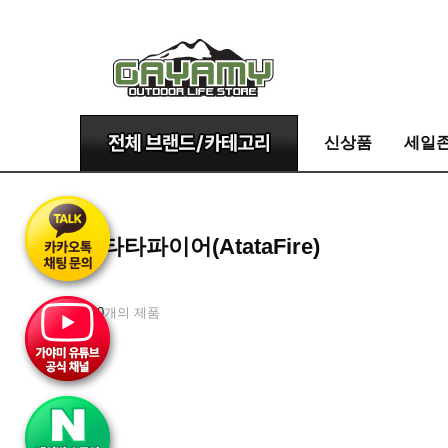
신상품
세일
아타타파이어(AtataFire)
총
0
개의 제품