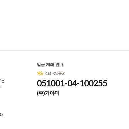
입금 계좌 안내
051001-04-100255
0분
무
(주)가야미
7시