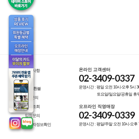
온라인 고객센터
공지사항
02-3409-0337
Q&A
운영시간 : 평일 오전 10시-오후 5시 3
교환/환불
토요일/일요일/공휴일 휴
A/S문의
오프라인 직영매장
배송조회
02-3409-0339
입점문의
운영시간 : 평일/주말 오전 10시-오후 
사업자정보확인