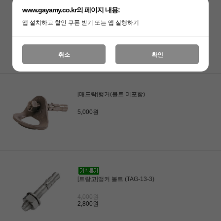
www.gayamy.co.kr의 페이지 내용:
앱 설치하고 할인 쿠폰 받기 또는 앱 실행하기
[페츨]락펙 핸드 드릴 (AP-P26)
165,000원
132,000원
취소
확인
[매드락]행거(볼트 미포함)
5,000원
[트랑고]앵커 볼트 (TAG-13-3)
4,000원
2,800원