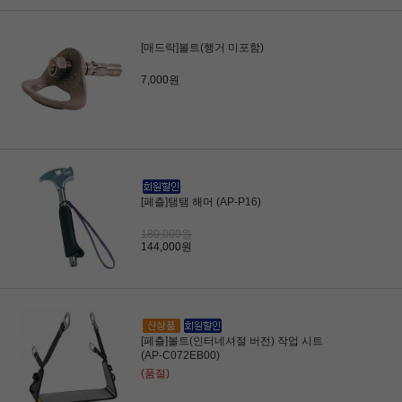
[매드락]볼트(행거 미포함)
7,000원
[페츨]탬탬 해머 (AP-P16)
180,000원
144,000원
[페츨]볼트(인터네셔절 버전) 작업 시트
(AP-C072EB00)
(품절)