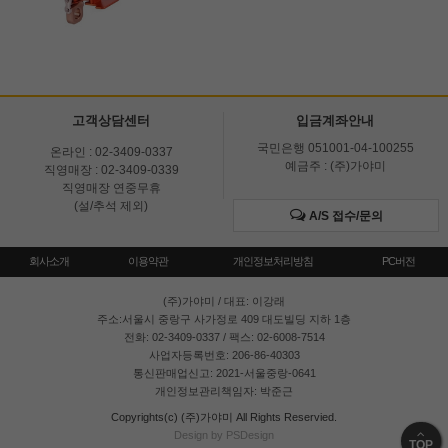
고객상담센터
입금계좌안내
국민은행 051001-04-100255
온라인 : 02-3409-0337
예금주 : (주)가야미
직영매장 : 02-3409-0339
직영매장 연중무휴
(설/추석 제외)
A/S 접수/문의
회사소개
이용약관
개인정보처리방침
PC버전
(주)가야미
/ 대표: 이강래
주소:서울시 중랑구 사가정로 409 대도빌딩 지하 1층
전화: 02-3409-0337 / 팩스: 02-6008-7514
사업자등록번호: 206-86-40303
통신판매업신고: 2021-서울중랑-0641
개인정보관리책임자: 박준근
Copyrights(c) (주)가야미 All Rights Reservied.
Design by PSDesign
TOP