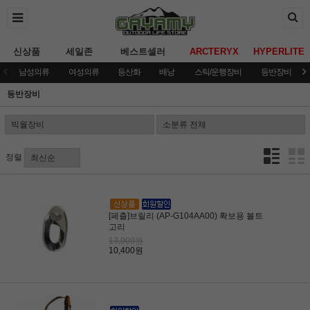
신상품
세일존
베스트셀러
ARCTERYX
HYPERLITE
남성의류
여성의류
등산화
배낭
스틱/운행장비
등반장비
등반장비
정렬
[페츨]브릴리 (AP-G104AA00) 확보용 볼트
고리
13,000원
10,400원