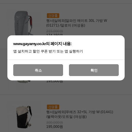
행사[살레와]알파인 메이트 30L 가방 W
(01271) /알로이 (여성용)
215,000원
174,150원
www.gayamy.co.kr의 페이지 내용:
앱 설치하고 할인 쿠폰 받기 또는 앱 실행하기
행사[살레와]푸에즈 32+5L 가방 W (01441)
취소
확인
/쉐도우/다크 올리브 (여성용)
300,000원
195,000원
행사[살레와]푸에즈 32+5L 가방 W (01441)
/블랙아웃/오트밀 (여성용)
300,000원
195,000원