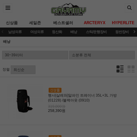
신상품
세일존
베스트셀러
ARCTERYX
HYPERLITE
남성의류
여성의류
등산화
배낭
스틱/운행장비
등반장비
배낭
정렬
행사[살레와]알파인 트레이너 35L+3L 가방
(01228) /블랙아웃 (0910)
319,000원
258,390원