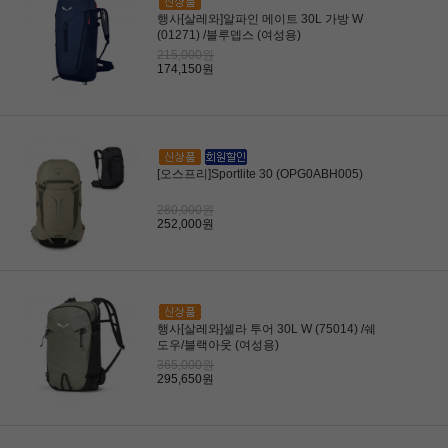
행사[살레와]알파인 메이트 30L 가방 W
(01271) /블루뎁스 (여성용)
215,000원
174,150원
[오스프리]Sportlite 30 (OPG0ABH005)
280,000원
252,000원
행사[살레와]셀라 투어 30L W (75014) /쉐
도우/블랙아웃 (여성용)
365,000원
295,650원