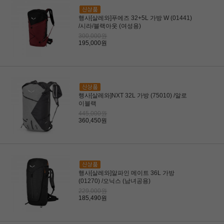
행사[살레와]푸에즈 32+5L 가방 W (01441)
/시라/블랙아웃 (여성용)
300,000원
195,000원
행사[살레와]NXT 32L 가방 (75010) /알로
이블랙
445,000원
360,450원
행사[살레와]알파인 메이트 36L 가방
(01270) /오닉스 (남녀공용)
229,000원
185,490원