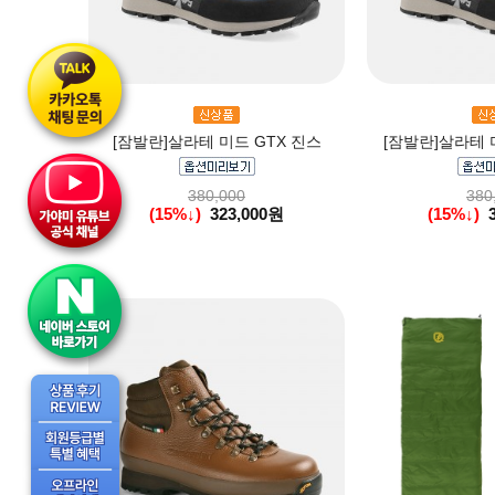
[잠발란]살라테 미드 GTX 진스
[잠발란]살라테 
380,000
380
(15%↓)
323,000원
(15%↓)