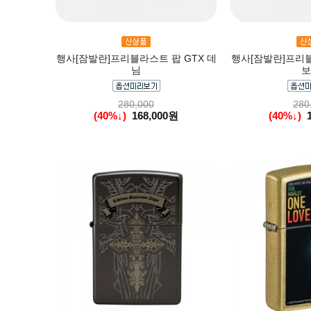
행사[잠발란]프리블라스트 팝 GTX 데
행사[잠발란]프리블
님
보
280,000
280
(40%↓)
168,000원
(40%↓)