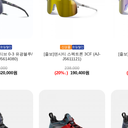
브 0-3 유광블루/
[줄보]덴시티 스펙트론 3CF (AJ-
[줄보
5614080)
J5611121)
,000
238,000
320,000원
(20%↓)
190,400원