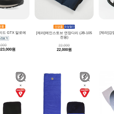
미드 GTX 알로에
[제라]강
[제라]메인스토브 연장다리 (JB-105
전용)
,000
22,000
323,000원
22,000원