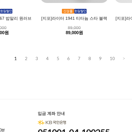
267 밥말리 원러브
[지포]라이터 1941 티타늄 스타 블랙
[지포]라
000
89,000
000원
89,000원
1
2
3
4
5
6
7
8
9
10
>
입금 계좌 안내
0분