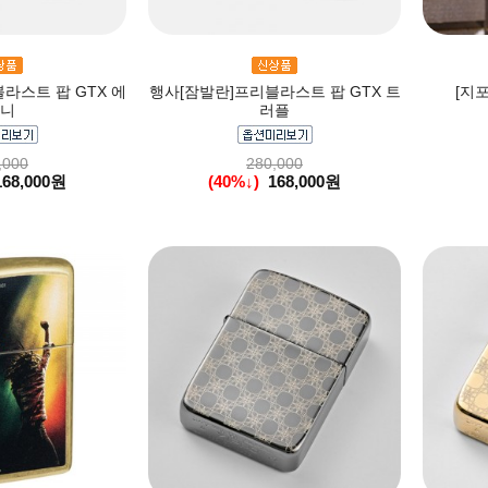
라스트 팝 GTX 에
행사[잠발란]프리블라스트 팝 GTX 트
[지포
니
러플
,000
280,000
168,000원
(40%↓)
168,000원