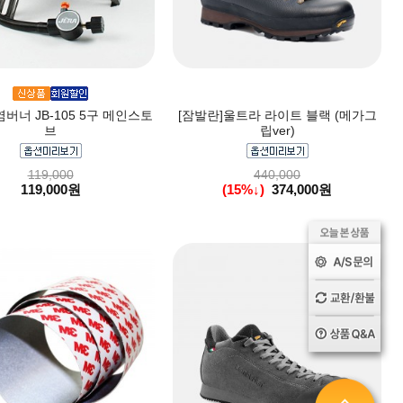
염버너 JB-105 5구 메인스토
[잠발란]울트라 라이트 블랙 (메가그
브
립ver)
119,000
440,000
119,000원
(15%↓)
374,000원