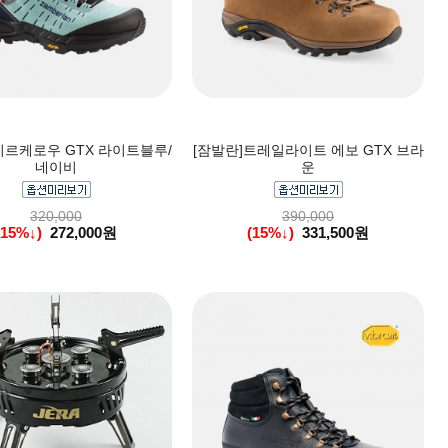
키르케로우 GTX 라이트블루/
[잠발란]트레일라이트 에보 GTX 브라
네이비
운
320,000
390,000
(15%↓)
272,000원
(15%↓)
331,500원