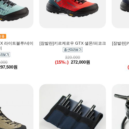
TX 라이트블루/네이
[잠발란]키르케로우 GTX 샐몬/피코크
[잠발란]
비
320,000
(15%↓)
272,000원
,000
297,500원