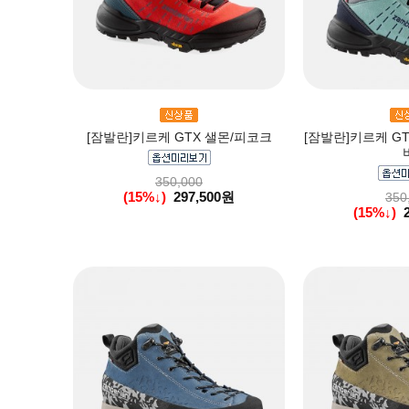
[잠발란]키르케 GTX 샐몬/피코크
[잠발란]키르케 G
350,000
(15%↓)
297,500원
350
(15%↓)