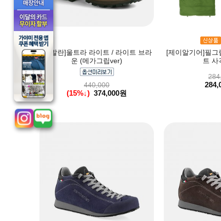
[잠발란]울트라 라이트 / 라이트 브라
[제이알기어]필그림
운 (메가그립ver)
트 사
284
284,
440,000
(15%↓)
374,000원