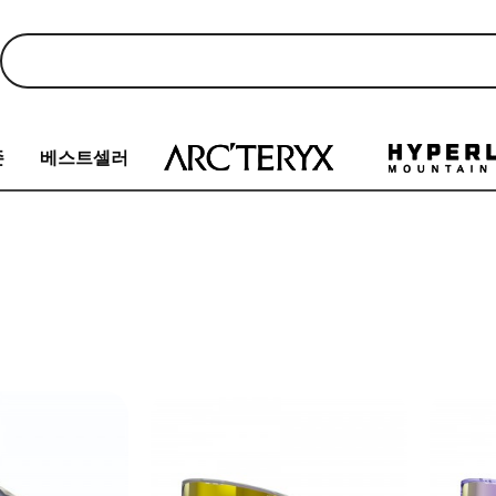
존
베스트셀러