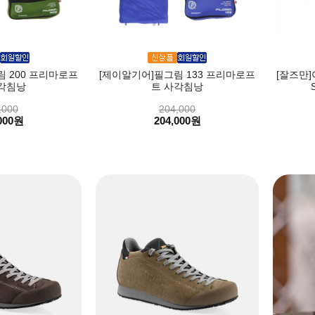
 200 프리마로프
[제이알기어]필그림 133 프리마로프
[잘즈만]
각침낭
트 사각침낭
,000
204,000
000원
204,000원