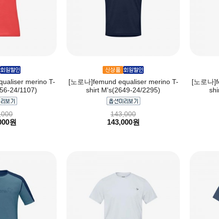
aliser merino T-
[노로나]femund equaliser merino T-
[노로나]fe
656-24/1107)
shirt M's(2649-24/2295)
shi
,000
143,000
000원
143,000원