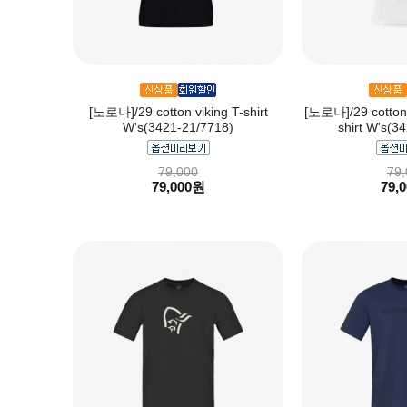
[노로나]/29 cotton viking T-shirt
[노로나]/29 cotton 
W's(3421-21/7718)
shirt W's(3
79,000
79,
79,000원
79,