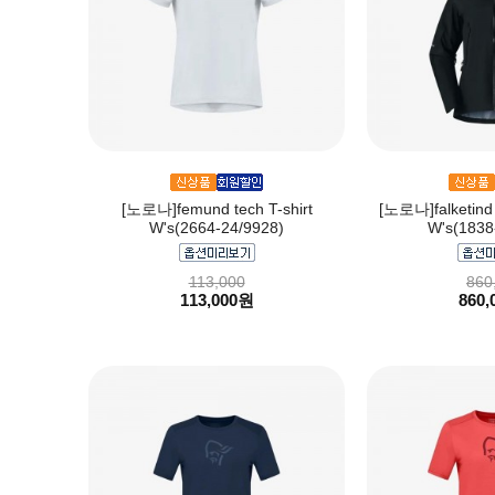
[노로나]femund tech T-shirt
[노로나]falketind 
W's(2664-24/9928)
W's(1838
113,000
860
113,000원
860,