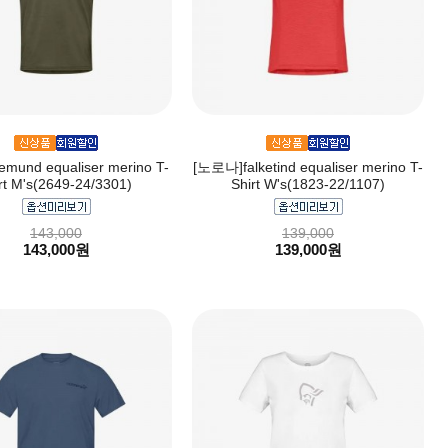
mund equaliser merino T-
[노로나]falketind equaliser merino T-
rt M's(2649-24/3301)
Shirt W's(1823-22/1107)
143,000
139,000
143,000원
139,000원