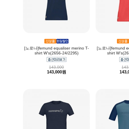
[노로나]femund equaliser merino T-
[노로나]femund equ
shirt W's(2656-24/2295)
shirt W's(2
143,000
143
143,000원
143,