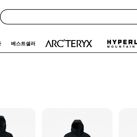
존
베스트셀러