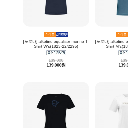
[노로나]falketind equaliser merino T-
[노로나]falketind eq
Shirt W's(1823-22/2295)
Shirt M's(1
139,000
139
139,000원
139,