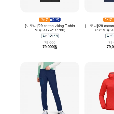
[노로나]/29 cotton viking T-shirt
[노로나]/29 cotton 
M's(3417-21/7780)
shirt M's(3
79,000
79,
79,000원
79,