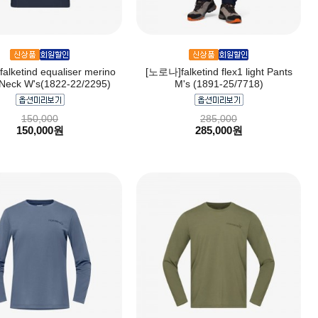
lketind equaliser merino
[노로나]falketind flex1 light Pants
Neck W's(1822-22/2295)
M's (1891-25/7718)
150,000
285,000
150,000원
285,000원