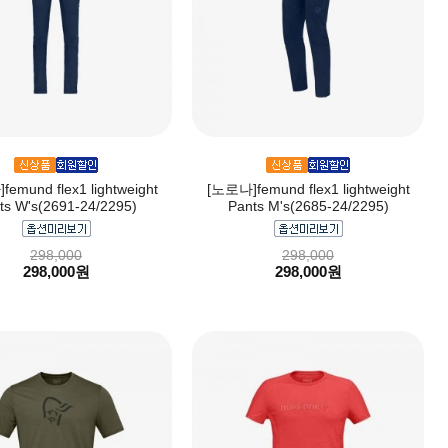
emund flex1 lightweight
[노로나]femund flex1 lightweight
ts W's(2691-24/2295)
Pants M's(2685-24/2295)
298,000
298,000
298,000원
298,000원