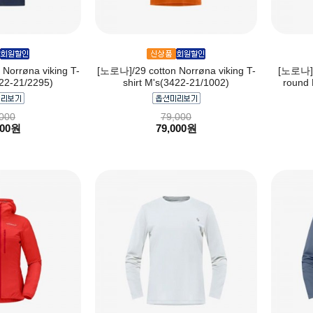
Norrøna viking T-
[노로나]/29 cotton Norrøna viking T-
[노로나]fa
422-21/2295)
shirt M's(3422-21/1002)
round 
000
79,000
000원
79,000원