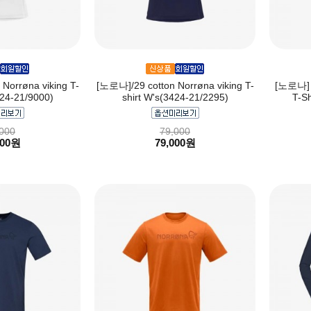
Norrøna viking T-
[노로나]/29 cotton Norrøna viking T-
[노로나] f
424-21/9000)
shirt W's(3424-21/2295)
T-Sh
000
79,000
000원
79,000원