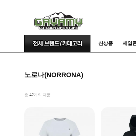
신상품
세일
노로나(NORRONA)
총
42
개의 제품