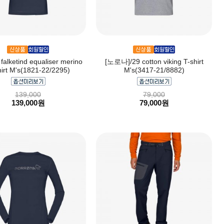
alketind equaliser merino
[노로나]/29 cotton viking T-shirt
irt M's(1821-22/2295)
M's(3417-21/8882)
139,000
79,000
139,000원
79,000원