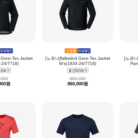
Gore-Tex Jacket
[노로나]falketind Gore-Tex Jacket
[노로나]f
-24/7718)
M's(1834-24/7718)
Pan
,000
860,000
000원
860,000원