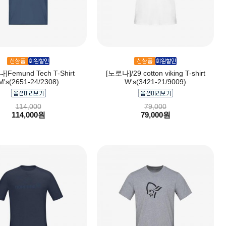
]Femund Tech T-Shirt
[노로나]/29 cotton viking T-shirt
M's(2651-24/2308)
W's(3421-21/9009)
114,000
79,000
114,000원
79,000원