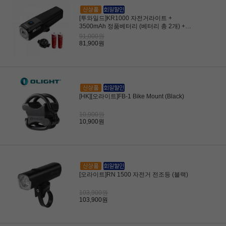
[투와일드]KR1000 자전거라이트 +
3500mAh 정품베터리 (베터리 총 2개) +
KC 무선 리모컨
91,000원
81,900원
[HK][오라이트]FB-1 Bike Mount (Black)
10,900원
10,900원
[오라이트]RN 1500 자전거 전조등 (블랙)
103,900원
103,900원