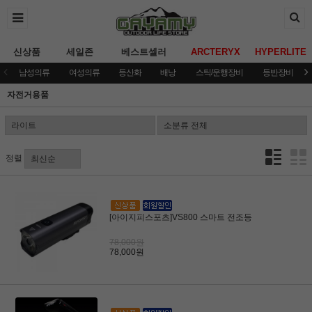
신상품
세일존
베스트셀러
ARCTERYX
HYPERLITE
남성의류
여성의류
등산화
배낭
스틱/운행장비
등반장비
자전거용품
정렬
[아이지피스포츠]VS800 스마트 전조등
78,000원
78,000원