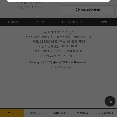
직영매장 연중무휴
(설/추석 제외)
A/S 접수/문의
회사소개
이용약관
개인정보처리방침
PC버전
(주)가야미
/ 대표: 이강래
주소:서울시 중랑구 사가정로 409 대도빌딩 지하 1층
전화: 02-3409-0337 / 팩스: 02-6008-7514
사업자등록번호: 206-86-40303
통신판매업신고: 2021-서울중랑-0641
개인정보관리책임자: 박준근
Copyrights(c) (주)가야미 All Rights Reservied.
Design by PSDesign
TOP
로그인
회원가입
장바구니
주문/배송
마이페이지