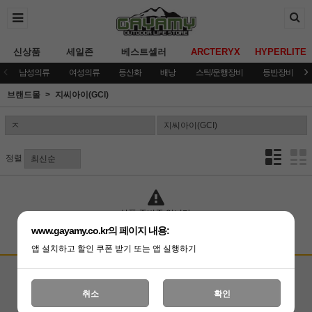
신상품
세일존
베스트셀러
ARCTERYX
HYPERLITE
남성의류
여성의류
등산화
배낭
스틱/운행장비
등반장비
브랜드몰
지씨아이(GCI)
정렬
상품 준비중 입니다.
www.gayamy.co.kr의 페이지 내용:
앱 설치하고 할인 쿠폰 받기 또는 앱 실행하기
고객상담센터
입금계좌안내
국민은행 051001-04-100255
온라인 : 02-3409-0337
취소
확인
예금주 : (주)가야미
직영매장 : 02-3409-0339