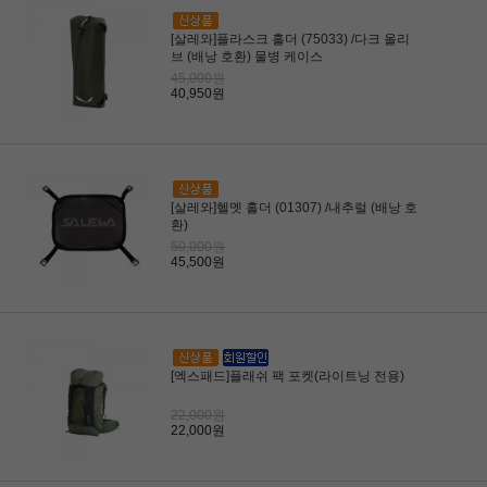
[살레와]플라스크 홀더 (75033) /다크 올리
브 (배낭 호환) 물병 케이스
45,000원
40,950원
[살레와]헬멧 홀더 (01307) /내추럴 (배낭 호
환)
50,000원
45,500원
[엑스패드]플래쉬 팩 포켓(라이트닝 전용)
22,000원
22,000원