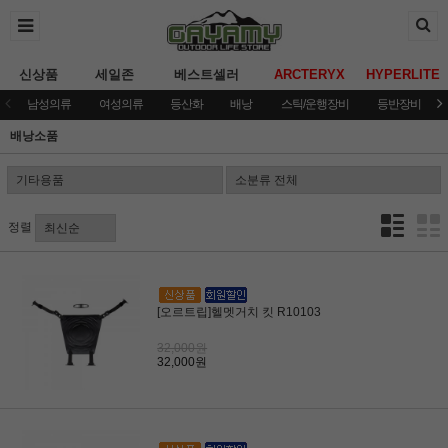
신상품
세일존
베스트셀러
ARCTERYX
HYPERLITE
남성의류
여성의류
등산화
배낭
스틱/운행장비
등반장비
배낭소품
정렬
[오르트립]헬멧거치 킷 R10103
32,000원
32,000원