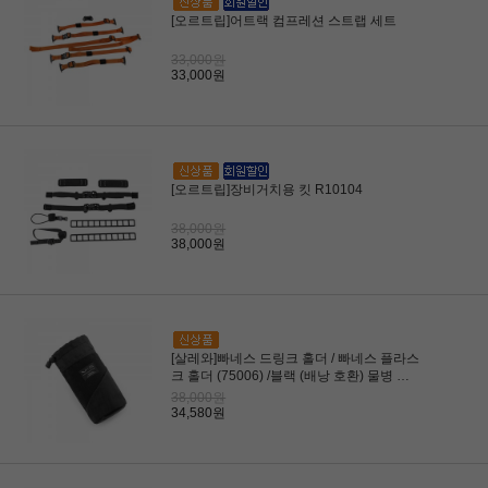
[오르트립]어트랙 컴프레션 스트랩 세트
33,000원
33,000원
[오르트립]장비거치용 킷 R10104
38,000원
38,000원
[살레와]빠네스 드링크 홀더 / 빠네스 플라스
크 홀더 (75006) /블랙 (배낭 호환) 물병 케
이스
38,000원
34,580원