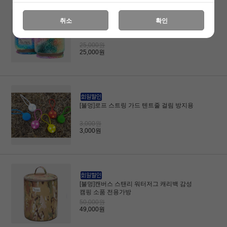
취소
확인
[불멍]솜사탕 이소가스 워머 뽀글이 감성캠
핑 갬성
25,000원
25,000원
[불멍]로프 스트링 가드 텐트줄 걸림 방지용
3,000원
3,000원
[불멍]캔버스 스탠리 워터저그 캐리백 감성
캠핑 소품 전용가방
50,000원
49,000원