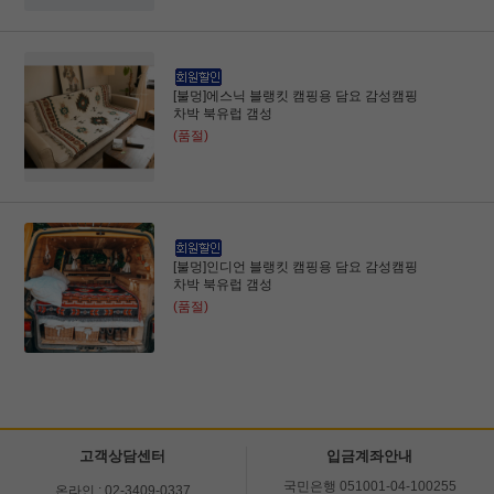
[불멍]에스닉 블랭킷 캠핑용 담요 감성캠핑
차박 북유럽 갬성
(품절)
[불멍]인디언 블랭킷 캠핑용 담요 감성캠핑
차박 북유럽 갬성
(품절)
고객상담센터
입금계좌안내
국민은행 051001-04-100255
온라인 : 02-3409-0337