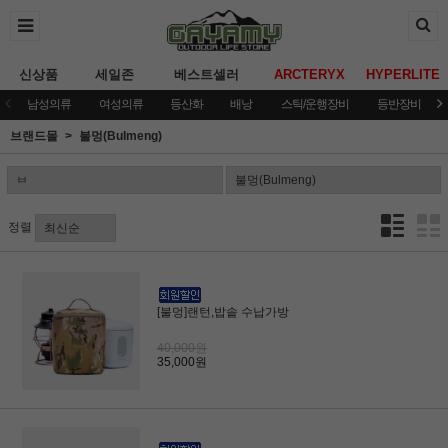
신상품
세일존
베스트셀러
ARCTERYX
HYPERLITE
남성의류
여성의류
등산화
배낭
스틱/운행장비
등반장비
브랜드몰
불멍(Bulmeng)
정렬
[불멍]랜턴,밥솥 수납가방
40,000원
35,000원