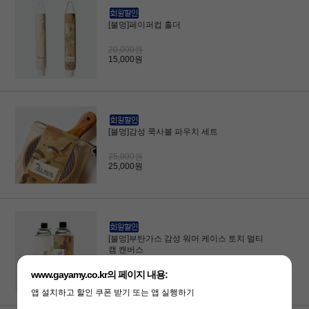
[불멍]페이퍼컵 홀더
20,000원
15,000원
[불멍]감성 쿡사볼 파우치 세트
25,000원
25,000원
[불멍]부탄가스 감성 워머 케이스 토치 멀티
캠 캔버스
20,000원
15,000원
www.gayamy.co.kr의 페이지 내용:
앱 설치하고 할인 쿠폰 받기 또는 앱 실행하기