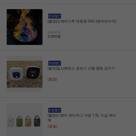
[불멍]도깨비가루 대용량 30G (매직파이어)
3,000원
3,000원
[불멍]일산화탄소 경보기 신형 캠핑 감지기
(품절)
[불멍]스탠리 워터저그 가방 7.5L 수납 캐리
백
(품절)