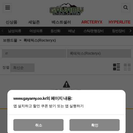
신상품
세일존
베스트셀러
ARCTERYX
HYPERLITE
남성의류
여성의류
등산화
배낭
스틱/운행장비
등반장비
브랜드몰
록테릭스(Rocteryx)
정렬
상품 준비중 입니다.
www.gayamy.co.kr의 페이지 내용:
앱 설치하고 할인 쿠폰 받기 또는 앱 실행하기
고객상담센터
입금계좌안내
국민은행 051001-04-100255
온라인 : 02-3409-0337
취소
확인
예금주 : (주)가야미
직영매장 : 02-3409-0339