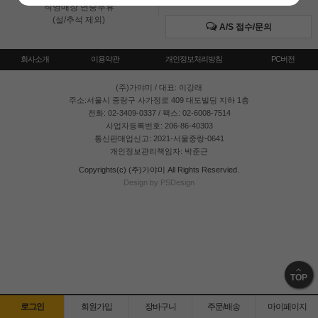
직영매장 연중무휴
(설/추석 제외)
A/S 접수/문의
회사소개
이용약관
개인정보처리방침
PC버전
(주)가야미
/ 대표: 이강래
주소:서울시 중랑구 사가정로 409 대도빌딩 지하 1층
전화: 02-3409-0337 / 팩스: 02-6008-7514
사업자등록번호: 206-86-40303
통신판매업신고: 2021-서울중랑-0641
개인정보관리책임자: 박준근
Copyrights(c) (주)가야미 All Rights Reservied.
Design by PSDesign
TOP
로그인
회원가입
장바구니
주문/배송
마이페이지