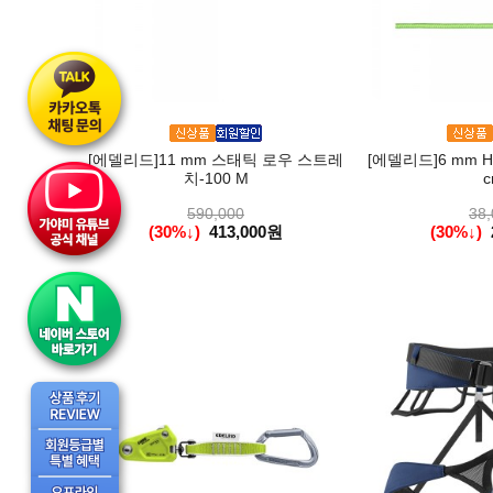
[에델리드]11 mm 스태틱 로우 스트레
[에델리드]6 mm H
치-100 M
c
590,000
38,
(30%↓)
413,000원
(30%↓)