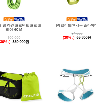
드]랩 라인 프로텍트 프로 드
[에델리드]엑시옴 슬라이더
라이-60 M
94,000
(30%↓)
65,800원
500,000
(30%↓)
350,000원