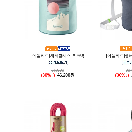
[에델리드]헤라클래스 쵸크백
[에델리드]엠버
66,000
38,
(30%↓)
46,200원
(30%↓)