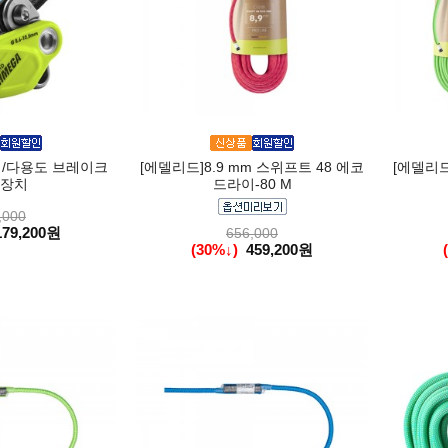
 /다용도 브레이크
[에델리드]8.9 mm 스위프트 48 에코
[에델리드
장치
드라이-80 M
,000
179,200원
656,000
(30%↓)
459,200원