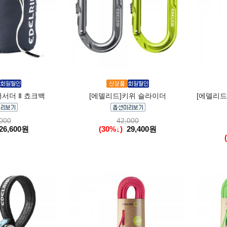
서더 Ⅱ 쵸크백
[에델리드]키위 슬라이더
[에델리드]
000
42,000
26,600원
(30%↓)
29,400원