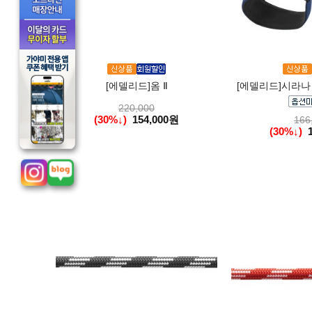
[에델리드]옴 Ⅱ
[에델리드]시라나
220,000
(30%↓)
154,000원
166
(30%↓)