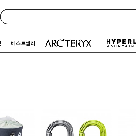
존
베스트셀러