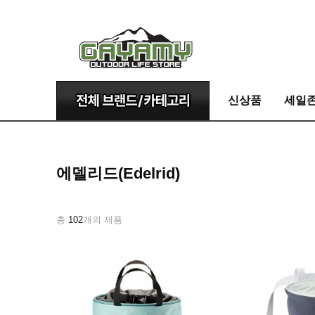
신상품
세일
에델리드(Edelrid)
총
102
개의 제품