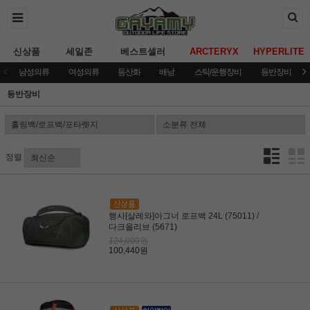
신상품
세일존
베스트셀러
ARCTERYX
HYPERLITE
남성의류
여성의류
등산화
배낭
스틱/운행장비
등반장비
등반장비
정렬
행사[살레와]아그너 로프백 24L (75011) /
다크올리브 (5671)
124,000원
100,440원