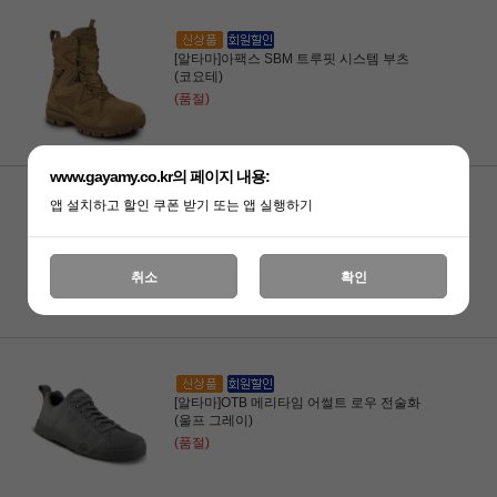
[알타마]아팩스 SBM 트루핏 시스템 부츠
(코요테)
(품절)
www.gayamy.co.kr의 페이지 내용:
앱 설치하고 할인 쿠폰 받기 또는 앱 실행하기
[알타마]헬리오스 SBM 트루핏 시스템 부츠
(코요테)
(품절)
취소
확인
[알타마]OTB 메리타임 어썰트 로우 전술화
(울프 그레이)
(품절)