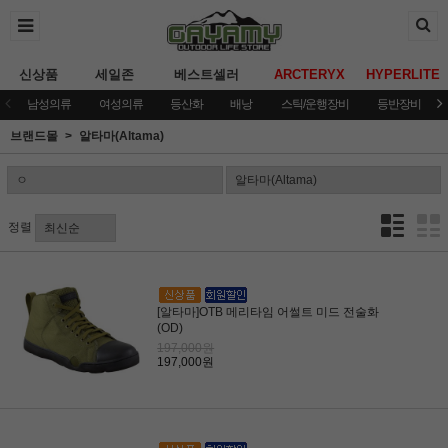
신상품
세일존
베스트셀러
ARCTERYX
HYPERLITE
남성의류
여성의류
등산화
배낭
스틱/운행장비
등반장비
브랜드몰
알타마(Altama)
정렬
[알타마]OTB 메리타임 어썰트 미드 전술화
(OD)
197,000원
197,000원