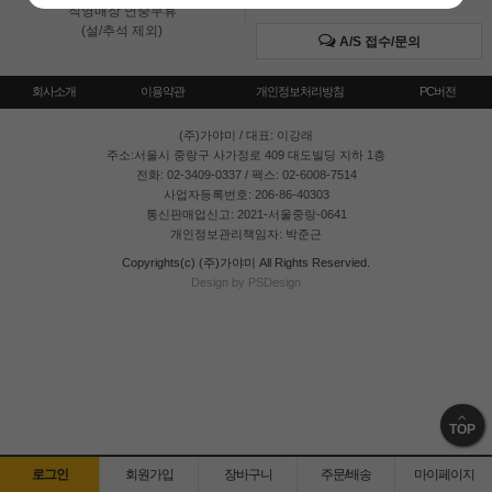
직영매장 연중무휴
(설/추석 제외)
A/S 접수/문의
회사소개
이용약관
개인정보처리방침
PC버전
(주)가야미
/ 대표: 이강래
주소:서울시 중랑구 사가정로 409 대도빌딩 지하 1층
전화: 02-3409-0337 / 팩스: 02-6008-7514
사업자등록번호: 206-86-40303
통신판매업신고: 2021-서울중랑-0641
개인정보관리책임자: 박준근
Copyrights(c) (주)가야미 All Rights Reservied.
Design by PSDesign
TOP
로그인
회원가입
장바구니
주문/배송
마이페이지