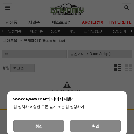
신상품
세일존
베스트셀러
ARCTERYX
HYPERLITE
남성의류
여성의류
등산화
배낭
스틱/운행장비
등반장비
브랜드몰
뷰엔아미고(Buen Amigo)
정렬
상품 준비중 입니다.
www.gayamy.co.kr의 페이지 내용:
앱 설치하고 할인 쿠폰 받기 또는 앱 실행하기
고객상담센터
입금계좌안내
국민은행 051001-04-100255
온라인 : 02-3409-0337
취소
확인
예금주 : (주)가야미
직영매장 : 02-3409-0339