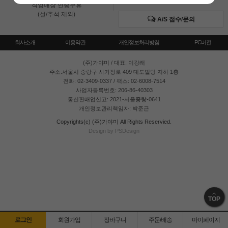
직영매장 연중무휴
(설/추석 제외)
A/S 접수/문의
회사소개
이용약관
개인정보처리방침
PC버전
(주)가야미
/ 대표: 이강래
주소:서울시 중랑구 사가정로 409 대도빌딩 지하 1층
전화: 02-3409-0337 / 팩스: 02-6008-7514
사업자등록번호: 206-86-40303
통신판매업신고: 2021-서울중랑-0641
개인정보관리책임자: 박준근
Copyrights(c) (주)가야미 All Rights Reservied.
Design by PSDesign
TOP
로그인
회원가입
장바구니
주문/배송
마이페이지