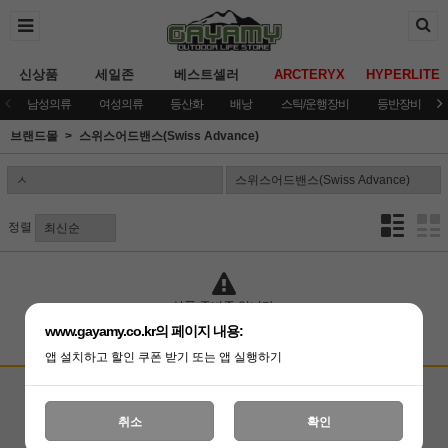
신상품
세일존
베스트셀러
ARCTERYX
HYPERLITE
남성의류
여성의류
등산화
배낭
스틱/운행장비
등반장비
브랜드몰
스위스어드밴스(Swiss Advance)
정렬
상품 준비중 입니다.
www.gayamy.co.kr의 페이지 내용:
앱 설치하고 할인 쿠폰 받기 또는 앱 실행하기
고객상담센터
입금계좌안내
국민은행 051001-04-100255
온라인 : 02-3409-0337
취소
확인
예금주 : (주)가야미
직영매장 : 02-3409-0339