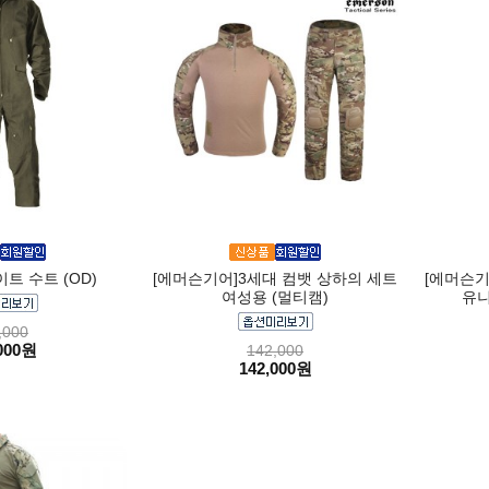
트 수트 (OD)
[에머슨기어]3세대 컴뱃 상하의 세트
[에머슨기
여성용 (멀티캠)
유니
,000
000원
142,000
142,000원