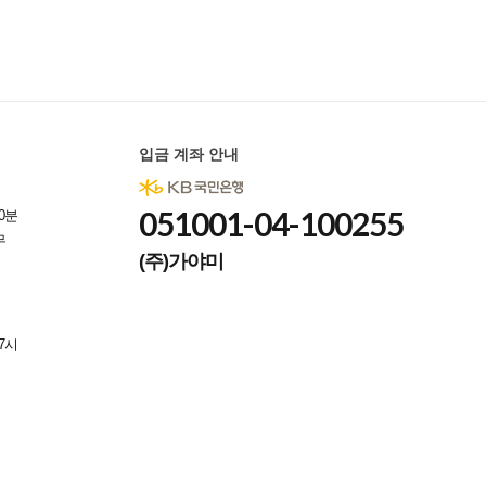
입금 계좌 안내
051001-04-100255
0분
무
(주)가야미
7시