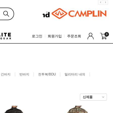
0
로그인
회원가입
주문조회
긴바지
반바지
전투복/BDU
밀리터리 내의