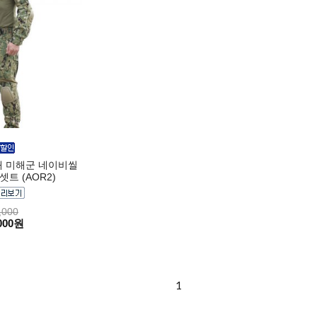
대 미해군 네이비씰
트 (AOR2)
,000
000원
1