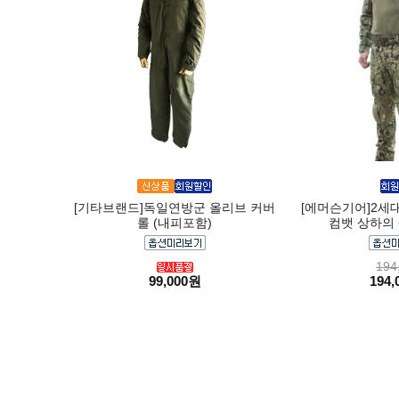
[기타브랜드]독일연방군 올리브 커버
[에머슨기어]2세
롤 (내피포함)
컴뱃 상하의 셋
194
99,000원
194,