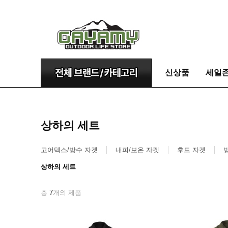
신상품
세일
상하의 세트
고어텍스/방수 자켓
내피/보온 자켓
후드 자켓
상하의 세트
총
7
개의 제품