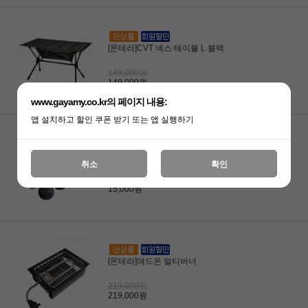
[몬테라]CVT 넥스 테이블 L 블랙
149,000원
149,000원
www.gayamy.co.kr의 페이지 내용:
앱 설치하고 할인 쿠폰 받기 또는 앱 실행하기
[몬테라]CVT컵홀더&체어볼 콤보
취소
확인
15,000원
15,000원
[몬테라]애드온 멀티버너
219,000원
219,000원