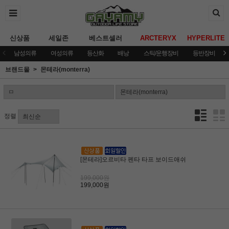
신상품
세일존
베스트셀러
ARCTERYX
HYPERLITE
남성의류
여성의류
등산화
배낭
스틱/운행장비
등반장비
브랜드몰
몬테라(monterra)
정렬
[몬테라]오르비타 펜타 타프 보이드애쉬
199,000원
199,000원