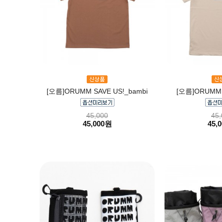
[오름]ORUMM SAVE US!_bambi
[오름]ORUMM S
45,000
45,
45,000원
45,