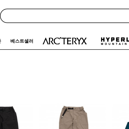
존
베스트셀러