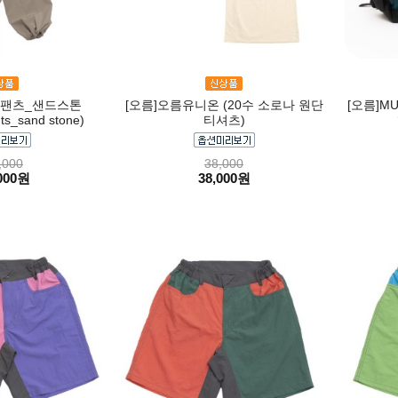
스팬츠_샌드스톤
[오름]오름유니온 (20수 소로나 원단
[오름]MU
nts_sand stone)
티셔츠)
,000
38,000
000원
38,000원