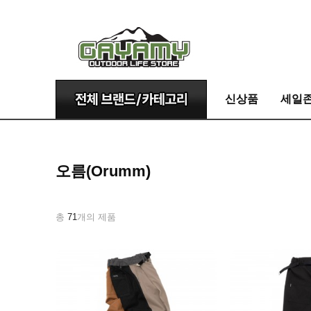
신상품
세일
오름(Orumm)
총
71
개의 제품