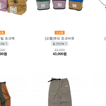
탈립 초크백
[오름]큐브 쵸크버켓
000
43,000
000원
43,000원