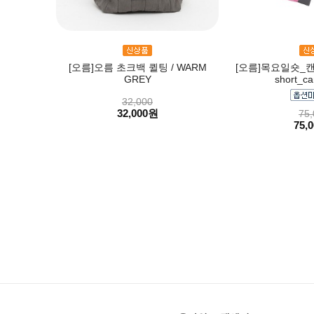
[오름]오름 초크백 퀼팅 / WARM
[오름]목요일숏_캔디
GREY
short_ca
32,000
32,000원
75,
75,