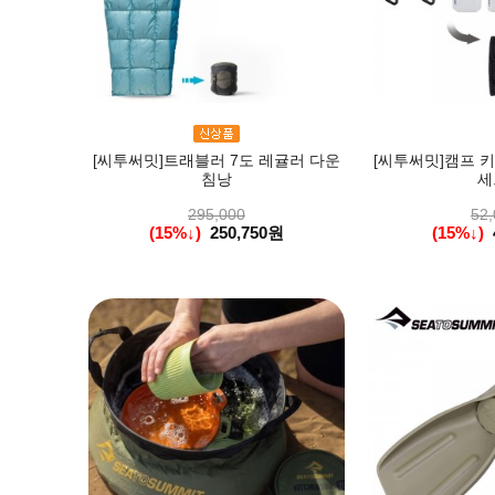
[씨투써밋]트래블러 7도 레귤러 다운
[씨투써밋]캠프 키친
침낭
세
295,000
52,
(15%↓)
250,750원
(15%↓)