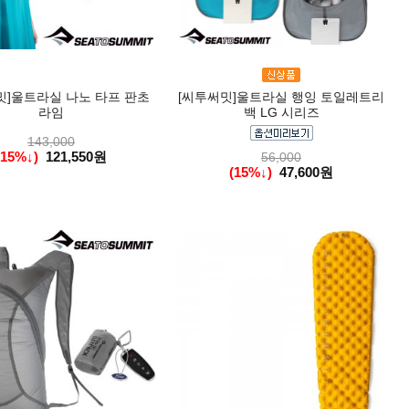
밋]울트라실 나노 타프 판초
[씨투써밋]울트라실 행잉 토일레트리
라임
백 LG 시리즈
143,000
(15%↓)
121,550원
56,000
(15%↓)
47,600원