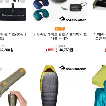
 툴 키트(10종 1
[씨투써밋]에어로 필로우 프리미엄 트
리퍼[씨투
트)
래블 목베개
그린 텐
000
55,000
44,200원
(15%↓)
46,750원