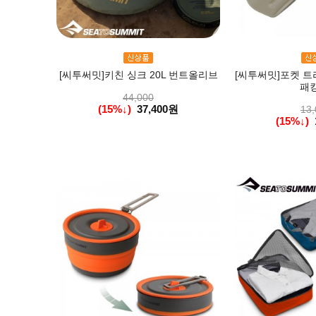
[씨투써밋]키친 싱크 20L 번트올리브
[씨투써밋]포켓 트
패킹
44,000
(15%↓)
37,400원
13,
(15%↓)