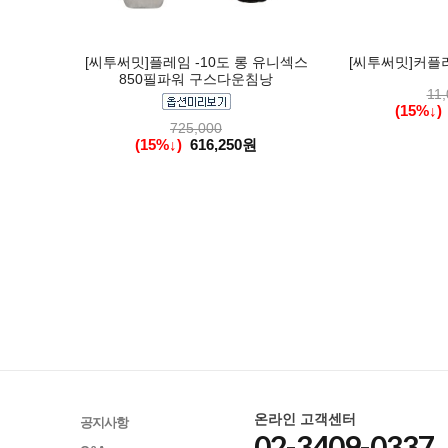
[씨투써밋]플레임 -10도 롱 유니섹스
[씨투써밋]커플
850필파워 구스다운침낭
11,
(15%↓)
725,000
(15%↓)
616,250원
온라인 고객센터
공지사항
02-3409-0337