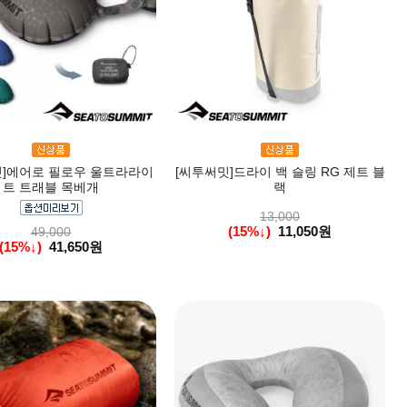
밋]에어로 필로우 울트라라이
[씨투써밋]드라이 백 슬링 RG 제트 블
트 트래블 목베개
랙
13,000
(15%↓)
11,050원
49,000
(15%↓)
41,650원