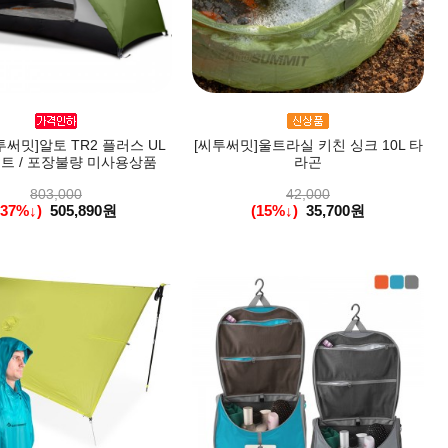
써밋]알토 TR2 플러스 UL
[씨투써밋]울트라실 키친 싱크 10L 타
트 / 포장불량 미사용상품
라곤
803,000
42,000
(37%↓)
505,890원
(15%↓)
35,700원