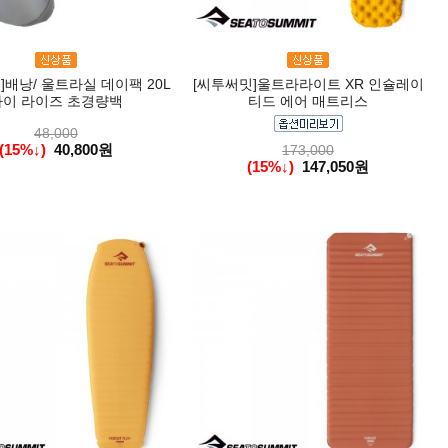
]배낭/ 울트라실 데이팩 20L
[씨투써밋]울트라라이트 XR 인슐레이
하이 라이즈 초경량백
티드 에어 매트리스
48,000
(15%↓)
40,800원
173,000
(15%↓)
147,050원