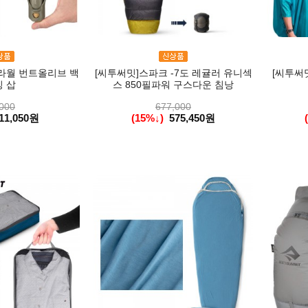
라월 번트올리브 백
[씨투써밋]스파크 -7도 레귤러 유니섹
[씨투써
 삽
스 850필파워 구스다운 침낭
000
677,000
11,050원
(15%↓)
575,450원