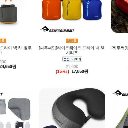
드라이 백 5L 벨루
[씨투써밋]라이트웨이트 드라이 백 3L
[씨투써밋
가
시리즈
000
24,650원
21,000
(15%↓)
17,850원