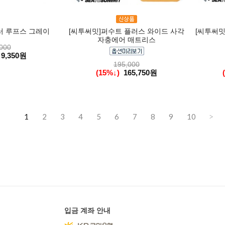
러 루프스 그레이
[씨투써밋]퍼수트 플러스 와이드 사각
[씨투써밋
자충에어 매트리스
000
9,350원
195,000
(15%↓)
165,750원
1
2
3
4
5
6
7
8
9
10
>
입금 계좌 안내