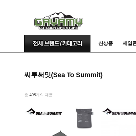
신상품
세일
씨투써밋(Sea To Summit)
총
498
개의 제품