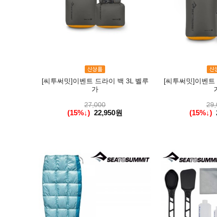
[씨투써밋]이벤트 드라이 백 3L 벨루
[씨투써밋]이벤트 
가
27,000
29,
(15%↓)
22,950원
(15%↓)