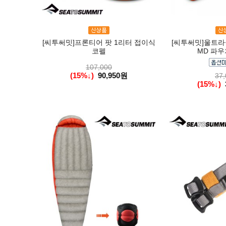
[씨투써밋]프론티어 팟 1리터 접이식
[씨투써밋]울트라
코펠
MD 파우
107,000
(15%↓)
90,950원
37,
(15%↓)