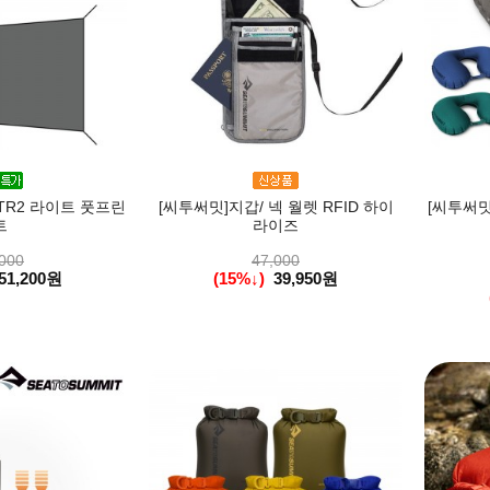
TR2 라이트 풋프린
[씨투써밋]지갑/ 넥 월렛 RFID 하이
[씨투써
트
라이즈
000
47,000
51,200원
(15%↓)
39,950원