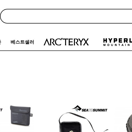
존
베스트셀러