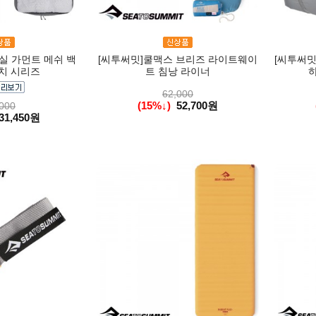
실 가먼트 메쉬 백
[씨투써밋]쿨맥스 브리즈 라이트웨이
[씨투써밋
치 시리즈
트 침낭 라이너
62,000
(15%↓)
52,700원
000
31,450원