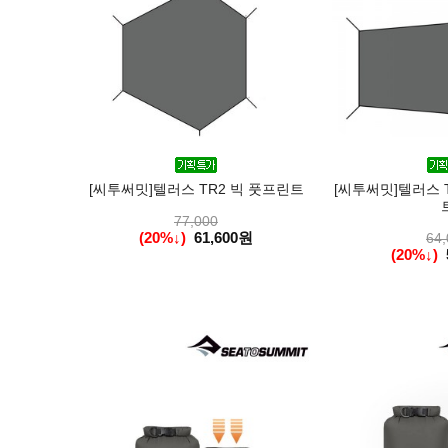
[씨투써밋]텔러스 TR2 빅 풋프린트
[씨투써밋]텔러스 
77,000
(20%↓)
61,600원
64,
(20%↓)