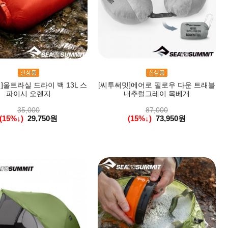
]울트라실 드라이 백 13L 스
[씨투써밋]에어로 필로우 다운 트래블
파이시 오렌지
내추럴그레이 목베개
35,000
87,000
(15%↓)
29,750원
(15%↓)
73,950원