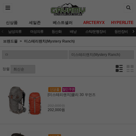
신상품
세일존
베스트셀러
ARCTERYX
HYPERLITE
남성의류
여성의류
등산화
배낭
스틱/운행장비
등반장비
브랜드몰
미스테리랜치(Mystery Ranch)
정렬
[미스테리랜치]쿨리 30 우먼즈
202,000원
202,000원