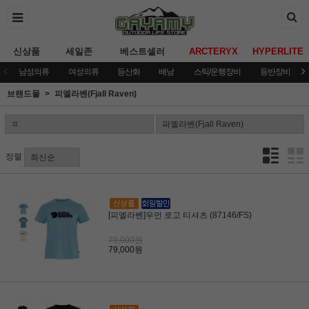
신상품
세일존
베스트셀러
ARCTERYX
HYPERLITE
남성의류
여성의류
등산화
배낭
스틱/운행장비
등반장비
브랜드몰
피엘라벤(Fjall Raven)
정렬
[피엘라벤]우먼 로고 티셔츠 (87146/FS)
79,000원
79,000원